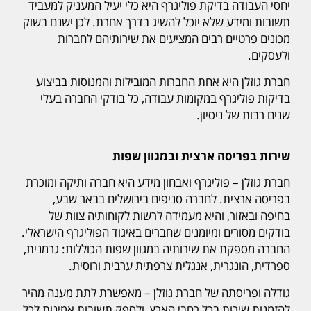
יחסי העבודה בדיקת פוליגרף היא כלי יעיל המעניק למעביד
תשובות ומידע שלא יוכל להשיג בדרך אחרת. לכן ישנם בשוק
מכונים פרטיים רבים המציעים את שירותיהם לחברות
ולעסקים.
חברת גוזלן היא אחת החברות המובילות והמנוסות בביצוע
בדיקות פוליגרף במקומות עבודה, כל בודקי החברה בעלי
שנים רבות של ניסיון.
שירות בפריסה ארצית ובמגוון שפות
חברת גוזלן – פוליגרף ואבחון מידע היא חברה ותיקה ומוכרת
בפריסה ארצית. לחברה סניפים בירושלים בבאר שבע,
בחיפה ובאזור, והיא מעמידה לרשות לקוחותיה צוות של
בודקים מסורים ומיומנים שחברים באיגוד הפוליגרף הישראלי.
החברה מספקת את שירותיה במגוון שפות הכוללות: גרמנית,
ספרדית, הונגרית, אנגלית צרפתית ערבית ורוסית.
גודלה ופריסתה של חברת גוזלן – מאפשרת לתת מענה מהיר
להזמנות שירות בכל רחבי הארץ, ולספק תשובות אמינות לכל