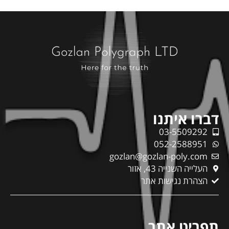
דברו איתנו
03-5509292
052-2588951
gozlan@gozlan-poly.com
העלייה השנייה 43, אזור
הצהרת נגישות אתר
תפריט אתר