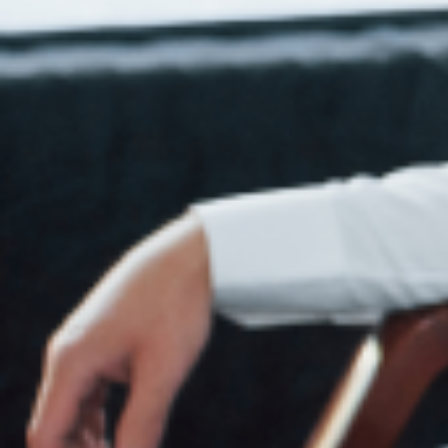
את
התחושות
האלה,
ולבסוף
מסכימים
על
בדיקת
פוליגרף.
בודקי
המכון
חברים
באיגוד
בודקי
הפוליגרף
הישראלי
(IPAE)
המאגד
בודקים