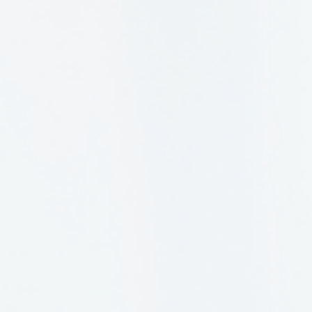
יש
לכם
תחושת
בטן
שמשהו
אינו
כשורה.
אתם
חושדים
שמשהו
קורה
מאחורי
גבכם,
ואתם
לא
יודעים
לשים
על
זה