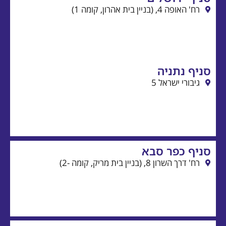
)
ה
 5
סבא
ק, קומה -2)