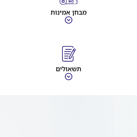
מבחן אמינות
תשאולים
חברת
גוזלן
שרותי
פוליגרף