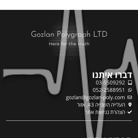
דברו איתנו
03-5509292
052-2588951
gozlan@gozlan-poly.com
העלייה השנייה 43, אזור
הצהרת נגישות אתר