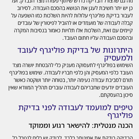
מה גם שלצורל הבדיקה נדרש שיתוף פעולה מצד הנבדק. ועל
כן יש יתר חשיבת לעגן את הנושא בהסכם העבודה. לסירוב
לעבור בדיקת פוליגרף עלולות להיות השלכות כמו השפעה על
קבלה לעבודה של מועמדים או להוביל לפיטורין של עובדים
קיימים עם זאת, השלכות אלו תלויות כאמור בנסיבות המקרה
ובהסכם העבודה עליו חתום העובד.
היתרונות של בדיקת פוליגרף לעובד
ולמעסיק
השימוש בפוליגרף לתעסוקה מעניק כלי להבטחת יושרה מצד
העובד כלפי המעסיק והן כלפי חבריו לעבודה. שימוש בפוליגרף
תורם לסביבת עבודה נעימה יותר, בטוחה יותר ושקטה כאשר
העובדים יודעים שחבריהם לעבודה עוברים תהליך המוודא שאין
סיכון בהעסקתם.
טיפים למועמד לעבודה לפני בדיקת
פוליגרף
הכנה מנטלית: להישאר רגוע וממוקד
הבדיקה בודקת את אמינותך בלבד, לבודק יש כלים לנטרל כל